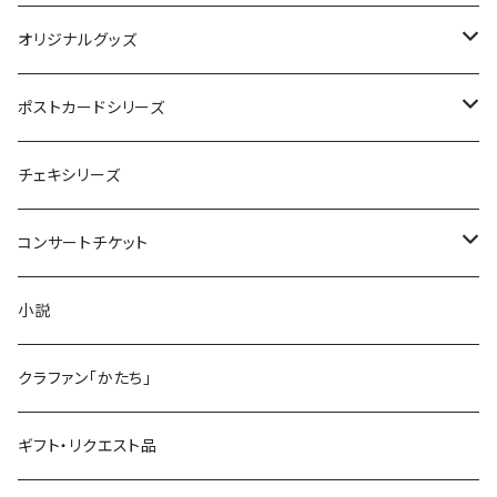
オリジナルグッズ
JCT
ポストカードシリーズ
Reunion
楽曲イメージポストカード
チェキシリーズ
Oyone Design
コンサートチケット
2022 New Logo
リユニオン
小説
Reunion 4
缶バッジ
6/28 鶴舞パーチ 〜Salala〜
クラファン「かたち」
リユニオン4
ギフト・リクエスト品