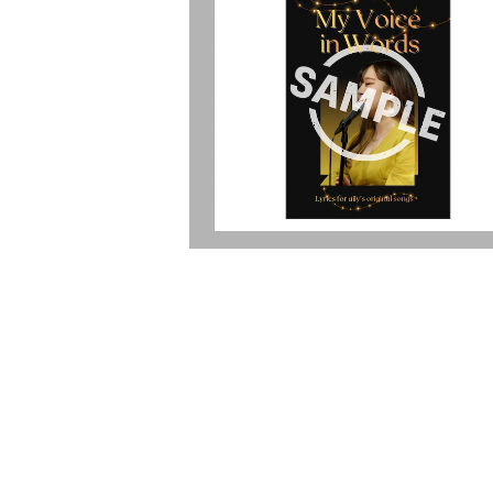
【各1枚】歌詞ポストカード / 表紙つきフ
¥1,000