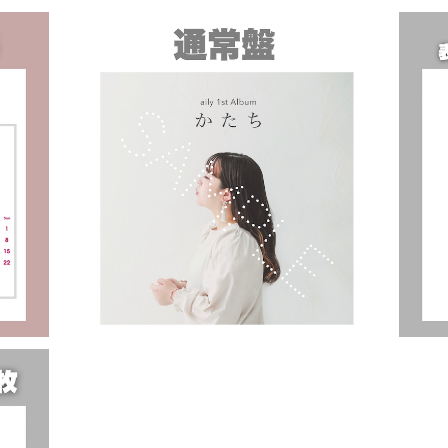
26
1st アルバム「かたち」【通常盤】
【リ
¥3,300