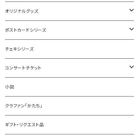
オリジナルグッズ
JCT
ポストカードシリーズ
Reunion
楽曲イメージポストカード
チェキシリーズ
Oyone Design
コンサートチケット
2022 New Logo
リユニオン
小説
Reunion 4
缶バッジ
6/28 鶴舞パーチ 〜Salala〜
クラファン「かたち」
リユニオン4
ギフト・リクエスト品