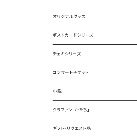
オリジナルグッズ
JCT
ポストカードシリーズ
Reunion
楽曲イメージポストカード
チェキシリーズ
Oyone Design
コンサートチケット
2022 New Logo
リユニオン
小説
Reunion 4
缶バッジ
6/28 鶴舞パーチ 〜Salala〜
クラファン「かたち」
リユニオン4
ギフト・リクエスト品