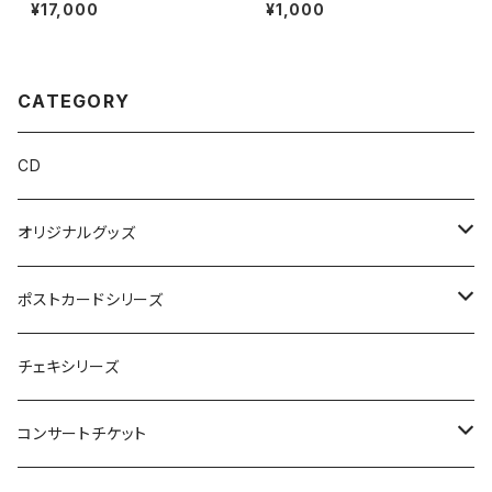
ァイル（表紙つき+楽曲No.1〜1
紙つきファイル
¥17,000
¥1,000
7）
CATEGORY
CD
オリジナルグッズ
JCT
ポストカードシリーズ
Reunion
楽曲イメージポストカード
チェキシリーズ
Oyone Design
コンサートチケット