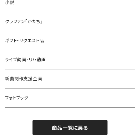
2022 New Logo
リユニオン
小説
Reunion 4
缶バッジ
6/28 鶴舞パーチ 〜Salala〜
クラファン「かたち」
リユニオン4
ギフト・リクエスト品
ライブ動画･リハ動画
新曲制作支援企画
フォトブック
商品一覧に戻る