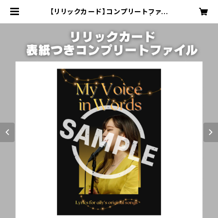
【リリックカード】コンプリートファイ
ル（表紙つき+楽曲No.1〜17） | aily