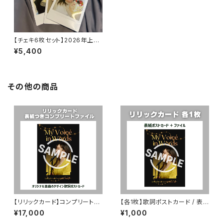
【チェキ6枚セット】2026年上半
期のおいしいものシリーズ
¥5,400
その他の商品
【リリックカード】コンプリートフ
【各1枚】歌詞ポストカード / 表
ァイル（表紙つき+楽曲No.1〜1
紙つきファイル
¥17,000
¥1,000
7）