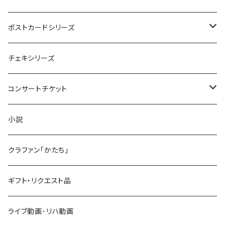
JCT
ポストカードシリーズ
Reunion
楽曲イメージポストカード
チェキシリーズ
Oyone Design
コンサートチケット
2022 New Logo
リユニオン
小説
Reunion 4
缶バッジ
6/28 鶴舞パーチ 〜Salala〜
クラファン「かたち」
リユニオン4
ギフト・リクエスト品
ライブ動画･リハ動画